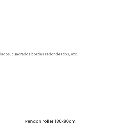
valados, cuadrados bordes redondeados, etc.
Pendon roller 180x80cm
Pendon 