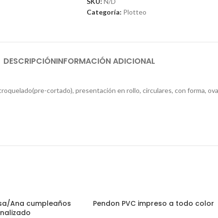
SKU:
N/D
Categoría:
Plotteo
DESCRIPCIÓN
INFORMACIÓN ADICIONAL
troquelado(pre-cortado), presentación en rollo, circulares, con forma, o
lsa/Ana cumpleaños
Pendon PVC impreso a todo color
nalizado