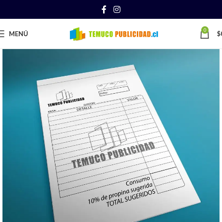
0
MENÚ
$