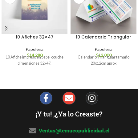
10 Afiches 32×47
10 Calendario Triangular
Papeleria
Papeleria
$
14.280
$
12.000
10 Afiche impreso en papel couche
Calendario Triangular tamaño
dimensiones 32x47.
20x12cm aprox
¡Y tu! ,¿Ya lo Creaste?
Ventas@temucopublicidad.cl