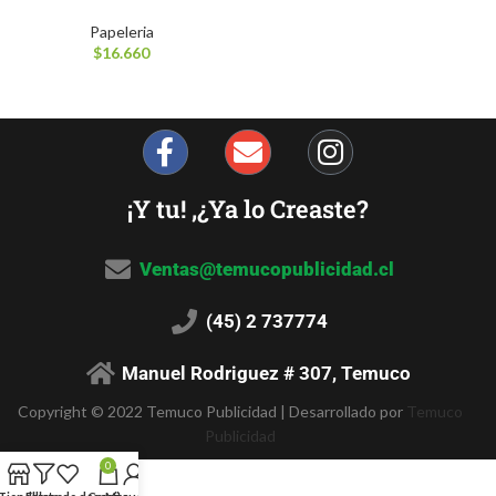
Papeleria
$
16.660
¡Y tu! ,¿Ya lo Creaste?
Ventas@temucopublicidad.cl
(45) 2 737774
Manuel Rodriguez # 307, Temuco
Copyright © 2022 Temuco Publicidad | Desarrollado por
Temuco
Publicidad
0