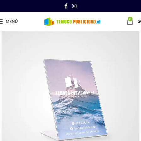
0
MENÚ
$