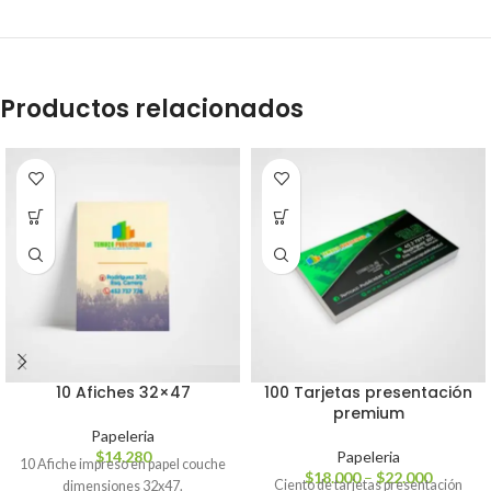
Productos relacionados
10 Afiches 32×47
100 Tarjetas presentación
premium
Papeleria
$
14.280
Papeleria
10 Afiche impreso en papel couche
$
18.000
–
$
22.000
Ciento de tarjetas presentación
dimensiones 32x47.