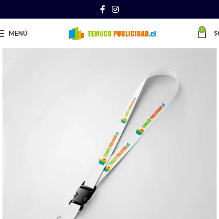
0
MENÚ
$