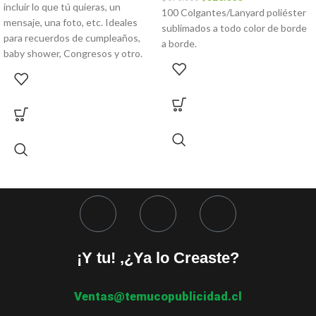
incluir lo que tú quieras, un
100 Colgantes/Lanyard poliéster
mensaje, una foto, etc. Ideales
sublimados a todo color de borde
para recuerdos de cumpleaños,
a borde.
baby shower, Congresos y otro.
¡Y tu! ,¿Ya lo Creaste?
Ventas@temucopublicidad.cl