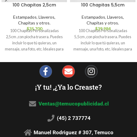
100 Chapitas 2,5cm
100 Chapitas 5,5cm
Estampados
,
Llaveros,
Estampados
,
Llaveros,
Chapitas y otros.
Chapitas y otros.
$
35.700
$
39.984
100 Chapitas Personalizadas
100 Chapitas Personalizadas
2,5cm ,con piocha trasera. Puedes
5,5cm ,con piocha trasera. Puedes
incluir lo que tú quieras, un
incluir lo que tú quieras, un
mensaje, una foto, etc. Ideales para
mensaje, una foto, etc. Ideales para
recuerdos de cumpleaños, baby
recuerdos de cumpleaños, baby
shower, Congresos y otro.
shower, Congresos y otro.
¡Y tu! ,¿Ya lo Creaste?
Ventas@temucopublicidad.cl
(45) 2 737774
Manuel Rodriguez # 307, Temuco