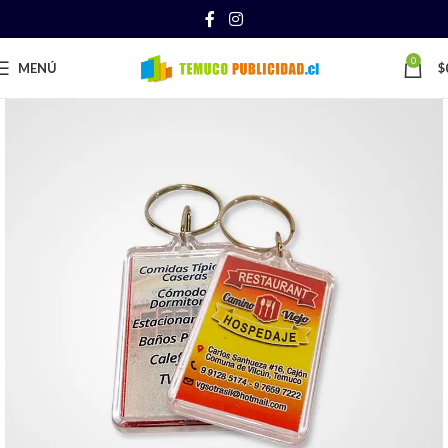
0
MENÚ
$